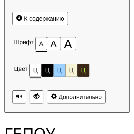
К содержанию
А
Шрифт
А
А
Цвет
Ц
Ц
Ц
Ц
Ц
Дополнительно
ГБПОУ